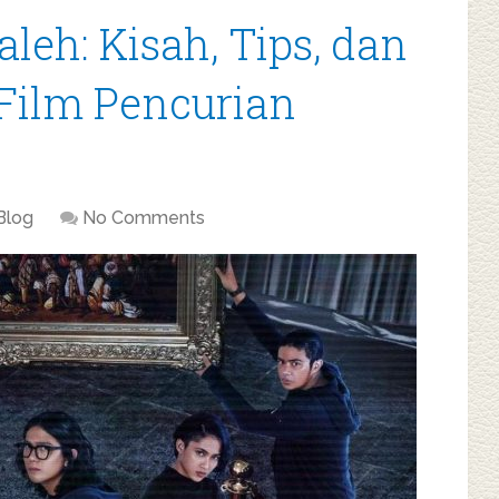
leh: Kisah, Tips, dan
 Film Pencurian
Blog
No Comments