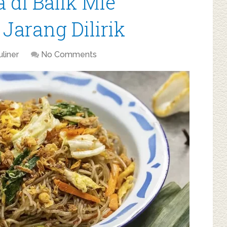
a di Balik Mie
Jarang Dilirik
uliner
No Comments