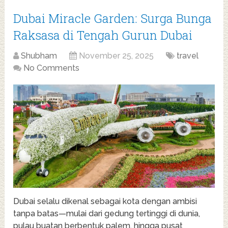
Dubai Miracle Garden: Surga Bunga
Raksasa di Tengah Gurun Dubai
Shubham
November 25, 2025
travel
No Comments
Dubai selalu dikenal sebagai kota dengan ambisi
tanpa batas—mulai dari gedung tertinggi di dunia,
pulau buatan berbentuk palem, hingga pusat