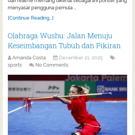
dari realme memang dikenal sebagai lini ponsel yang
menyasar pengguna pemula …
[Continue Reading...]
Olahraga Wushu: Jalan Menuju
Keseimbangan Tubuh dan Pikiran
Amanda Costa
December 21, 2025
sports
No Comments