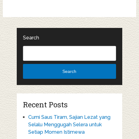
Search
Search
Recent Posts
Cumi Saus Tiram, Sajian Lezat yang
Selalu Menggugah Selera untuk
Setiap Momen Istimewa