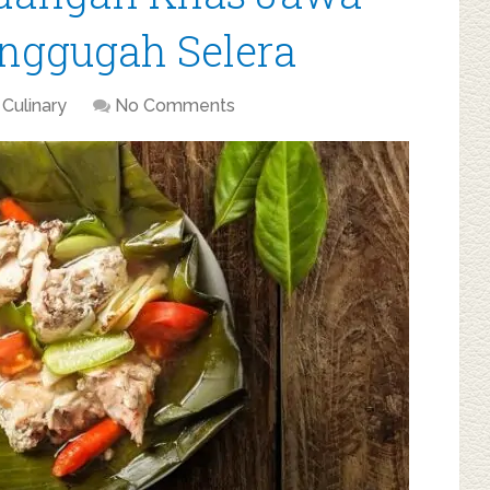
nggugah Selera
Culinary
No Comments