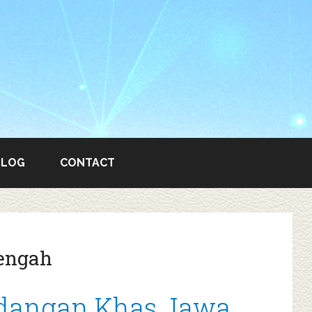
BLOG
CONTACT
engah
idangan Khas Jawa