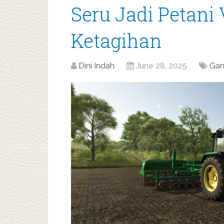
Seru Jadi Petani 
Ketagihan
Dini Indah
June 28, 2025
Ga