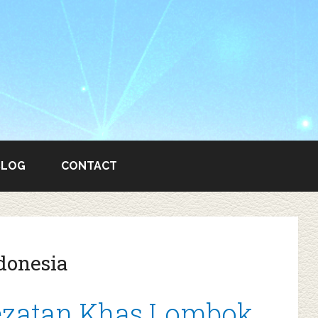
BLOG
CONTACT
donesia
lezatan Khas Lombok