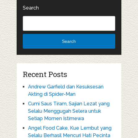
Search
Search
Recent Posts
Andrew Garfield dan Kesuksesan
Akting di Spider-Man
Cumi Saus Tiram, Sajian Lezat yang
Selalu Menggugah Selera untuk
Setiap Momen Istimewa
Angel Food Cake, Kue Lembut yang
Selalu Berhasil Mencuri Hati Pecinta