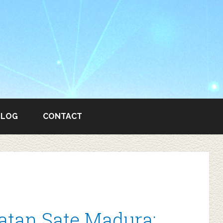
BLOG
CONTACT
atan Sate Madura: