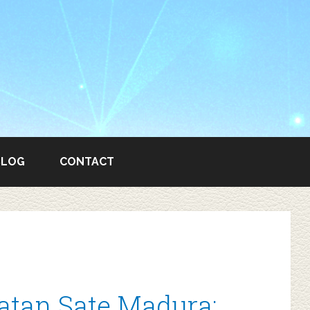
BLOG
CONTACT
k
atan Sate Madura: