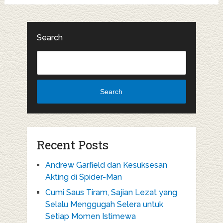
Search
Search
Recent Posts
Andrew Garfield dan Kesuksesan
Akting di Spider-Man
Cumi Saus Tiram, Sajian Lezat yang
Selalu Menggugah Selera untuk
Setiap Momen Istimewa