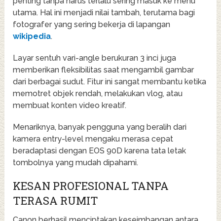
penting tanpa harus terlalu sering masuk ke menu
utama. Hal ini menjadi nilai tambah, terutama bagi
fotografer yang sering bekerja di lapangan
wikipedia
.
Layar sentuh vari-angle berukuran 3 inci juga
memberikan fleksibilitas saat mengambil gambar
dari berbagai sudut. Fitur ini sangat membantu ketika
memotret objek rendah, melakukan vlog, atau
membuat konten video kreatif.
Menariknya, banyak pengguna yang beralih dari
kamera entry-level mengaku merasa cepat
beradaptasi dengan EOS 90D karena tata letak
tombolnya yang mudah dipahami.
KESAN PROFESIONAL TANPA
TERASA RUMIT
Canon berhasil menciptakan keseimbangan antara