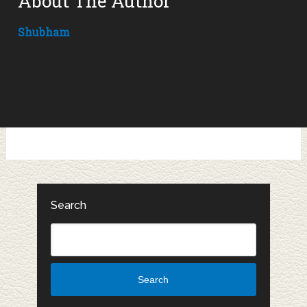
About The Author
Shubham
Search
Search