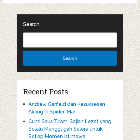
Search
Search
Recent Posts
Andrew Garfield dan Kesuksesan
Akting di Spider-Man
Cumi Saus Tiram, Sajian Lezat yang
Selalu Menggugah Selera untuk
Setiap Momen Istimewa