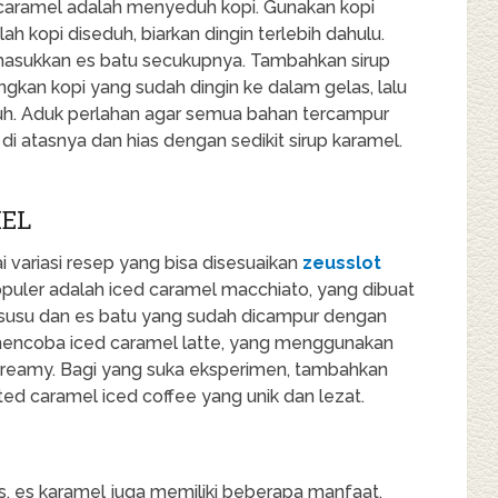
aramel adalah menyeduh kopi. Gunakan kopi
elah kopi diseduh, biarkan dingin terlebih dahulu.
 masukkan es batu secukupnya. Tambahkan sirup
angkan kopi yang sudah dingin ke dalam gelas, lalu
uh. Aduk perlahan agar semua bahan tercampur
di atasnya dan hias dengan sedikit sirup karamel.
MEL
i variasi resep yang bisa disesuaikan
zeusslot
opuler adalah iced caramel macchiato, yang dibuat
susu dan es batu yang sudah dicampur dengan
sa mencoba iced caramel latte, yang menggunakan
 creamy. Bagi yang suka eksperimen, tambahkan
ted caramel iced coffee yang unik dan lezat.
, es karamel juga memiliki beberapa manfaat.