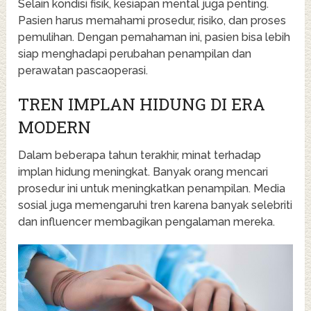
Selain kondisi fisik, kesiapan mental juga penting.
Pasien harus memahami prosedur, risiko, dan proses
pemulihan. Dengan pemahaman ini, pasien bisa lebih
siap menghadapi perubahan penampilan dan
perawatan pascaoperasi.
TREN IMPLAN HIDUNG DI ERA
MODERN
Dalam beberapa tahun terakhir, minat terhadap
implan hidung meningkat. Banyak orang mencari
prosedur ini untuk meningkatkan penampilan. Media
sosial juga memengaruhi tren karena banyak selebriti
dan influencer membagikan pengalaman mereka.