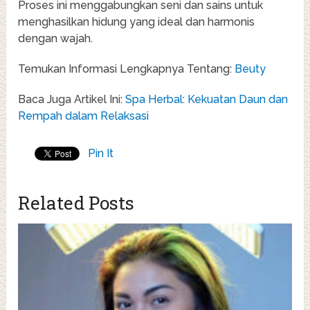
Proses ini menggabungkan seni dan sains untuk
menghasilkan hidung yang ideal dan harmonis
dengan wajah.
Temukan Informasi Lengkapnya Tentang:
Beuty
Baca Juga Artikel Ini:
Spa Herbal: Kekuatan Daun dan
Rempah dalam Relaksasi
Pin It
Related Posts