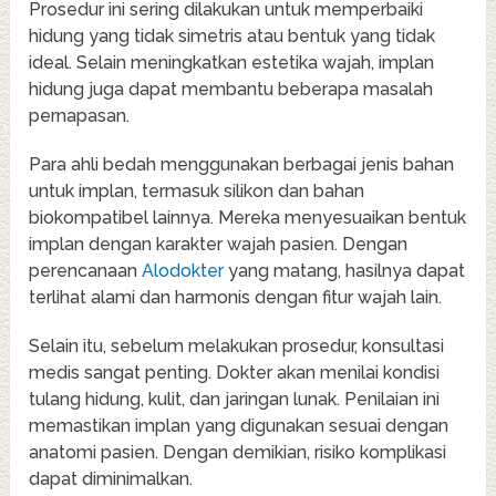
Prosedur ini sering dilakukan untuk memperbaiki
hidung yang tidak simetris atau bentuk yang tidak
ideal. Selain meningkatkan estetika wajah, implan
hidung juga dapat membantu beberapa masalah
pernapasan.
Para ahli bedah menggunakan berbagai jenis bahan
untuk implan, termasuk silikon dan bahan
biokompatibel lainnya. Mereka menyesuaikan bentuk
implan dengan karakter wajah pasien. Dengan
perencanaan
Alodokter
yang matang, hasilnya dapat
terlihat alami dan harmonis dengan fitur wajah lain.
Selain itu, sebelum melakukan prosedur, konsultasi
medis sangat penting. Dokter akan menilai kondisi
tulang hidung, kulit, dan jaringan lunak. Penilaian ini
memastikan implan yang digunakan sesuai dengan
anatomi pasien. Dengan demikian, risiko komplikasi
dapat diminimalkan.