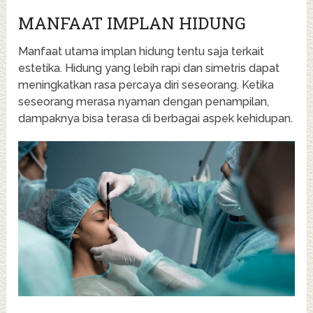
MANFAAT IMPLAN HIDUNG
Manfaat utama implan hidung tentu saja terkait
estetika. Hidung yang lebih rapi dan simetris dapat
meningkatkan rasa percaya diri seseorang. Ketika
seseorang merasa nyaman dengan penampilan,
dampaknya bisa terasa di berbagai aspek kehidupan.