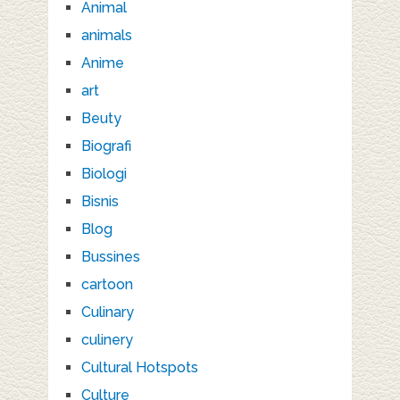
Animal
animals
Anime
art
Beuty
Biografi
Biologi
Bisnis
Blog
Bussines
cartoon
Culinary
culinery
Cultural Hotspots
Culture