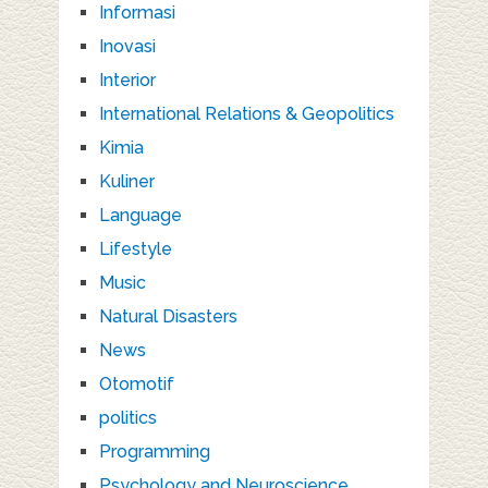
Informasi
Inovasi
Interior
International Relations & Geopolitics
Kimia
Kuliner
Language
Lifestyle
Music
Natural Disasters
News
Otomotif
politics
Programming
Psychology and Neuroscience