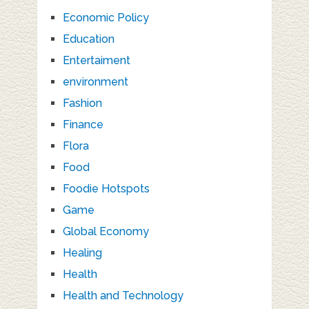
Economic Policy
Education
Entertaiment
environment
Fashion
Finance
Flora
Food
Foodie Hotspots
Game
Global Economy
Healing
Health
Health and Technology