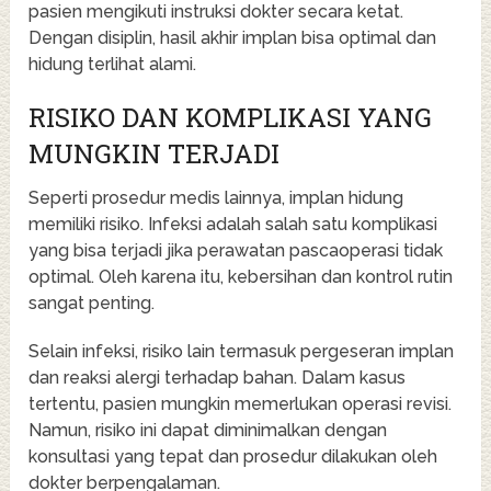
pasien mengikuti instruksi dokter secara ketat.
Dengan disiplin, hasil akhir implan bisa optimal dan
hidung terlihat alami.
RISIKO DAN KOMPLIKASI YANG
MUNGKIN TERJADI
Seperti prosedur medis lainnya, implan hidung
memiliki risiko. Infeksi adalah salah satu komplikasi
yang bisa terjadi jika perawatan pascaoperasi tidak
optimal. Oleh karena itu, kebersihan dan kontrol rutin
sangat penting.
Selain infeksi, risiko lain termasuk pergeseran implan
dan reaksi alergi terhadap bahan. Dalam kasus
tertentu, pasien mungkin memerlukan operasi revisi.
Namun, risiko ini dapat diminimalkan dengan
konsultasi yang tepat dan prosedur dilakukan oleh
dokter berpengalaman.