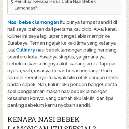
Penutup: Kenapa Harus Coba Nasi Bebek
Lamongan?
Nasi bebek lamongan
itu punya tempat sendiri di
hati saya, bahkan dari pertama kali cicip. Awal kenal
kuliner ini, saya lagi laper banget abis mampir ke
Surabaya. Temen ngajak ke kaki lima yang katanya
jual
Culinary
nasi bebek lamongan paling nendang
seantero kota. Awalnya skeptis, ya gimana ya…
bebek itu kan seringnya alot, kadang amis. Tapi pas
nyoba, wah, rasanya benar-benar nendang! Gurih
sambel merahnya itu kayak bikin otak bangun meski
badan capek. Nah, kali ini aku pengen banget cerita
soal pengalaman makan nasi bebek lamongan,
kesalahan konyol yang pernah aku lakuin, dan tips
penting sebelum kamu nyobain sendiri.
KENAPA NASI BEBEK
LAMONGAN ITU SPESIAL?