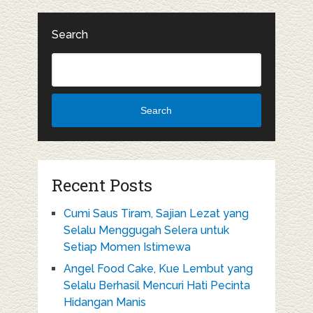
Search
Search
Recent Posts
Cumi Saus Tiram, Sajian Lezat yang
Selalu Menggugah Selera untuk
Setiap Momen Istimewa
Angel Food Cake, Kue Lembut yang
Selalu Berhasil Mencuri Hati Pecinta
Hidangan Manis