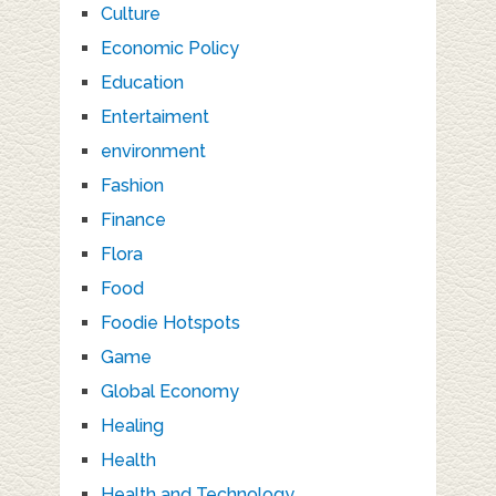
Culture
Economic Policy
Education
Entertaiment
environment
Fashion
Finance
Flora
Food
Foodie Hotspots
Game
Global Economy
Healing
Health
Health and Technology