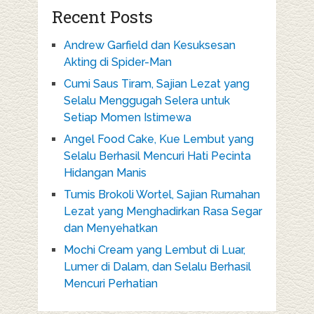
Recent Posts
Andrew Garfield dan Kesuksesan
Akting di Spider-Man
Cumi Saus Tiram, Sajian Lezat yang
Selalu Menggugah Selera untuk
Setiap Momen Istimewa
Angel Food Cake, Kue Lembut yang
Selalu Berhasil Mencuri Hati Pecinta
Hidangan Manis
Tumis Brokoli Wortel, Sajian Rumahan
Lezat yang Menghadirkan Rasa Segar
dan Menyehatkan
Mochi Cream yang Lembut di Luar,
Lumer di Dalam, dan Selalu Berhasil
Mencuri Perhatian