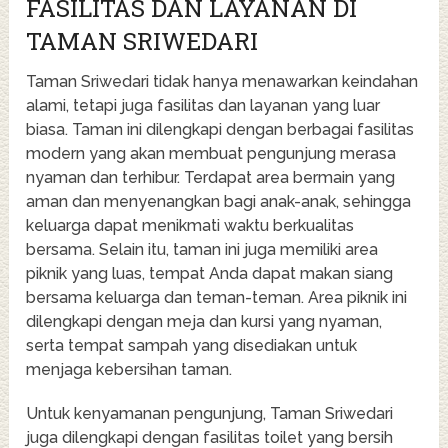
FASILITAS DAN LAYANAN DI
TAMAN SRIWEDARI
Taman Sriwedari tidak hanya menawarkan keindahan
alami, tetapi juga fasilitas dan layanan yang luar
biasa. Taman ini dilengkapi dengan berbagai fasilitas
modern yang akan membuat pengunjung merasa
nyaman dan terhibur. Terdapat area bermain yang
aman dan menyenangkan bagi anak-anak, sehingga
keluarga dapat menikmati waktu berkualitas
bersama. Selain itu, taman ini juga memiliki area
piknik yang luas, tempat Anda dapat makan siang
bersama keluarga dan teman-teman. Area piknik ini
dilengkapi dengan meja dan kursi yang nyaman,
serta tempat sampah yang disediakan untuk
menjaga kebersihan taman.
Untuk kenyamanan pengunjung, Taman Sriwedari
juga dilengkapi dengan fasilitas toilet yang bersih