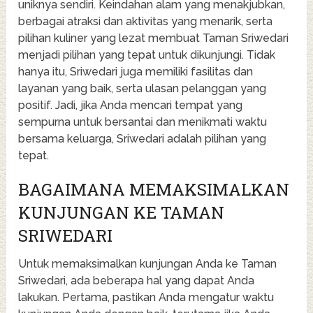
uniknya sendiri. Keindahan alam yang menakjubkan,
berbagai atraksi dan aktivitas yang menarik, serta
pilihan kuliner yang lezat membuat Taman Sriwedari
menjadi pilihan yang tepat untuk dikunjungi. Tidak
hanya itu, Sriwedari juga memiliki fasilitas dan
layanan yang baik, serta ulasan pelanggan yang
positif. Jadi, jika Anda mencari tempat yang
sempurna untuk bersantai dan menikmati waktu
bersama keluarga, Sriwedari adalah pilihan yang
tepat.
BAGAIMANA MEMAKSIMALKAN
KUNJUNGAN KE TAMAN
SRIWEDARI
Untuk memaksimalkan kunjungan Anda ke Taman
Sriwedari, ada beberapa hal yang dapat Anda
lakukan. Pertama, pastikan Anda mengatur waktu