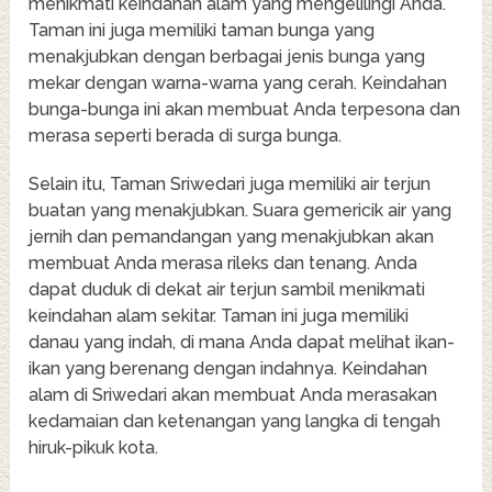
menikmati keindahan alam yang mengelilingi Anda.
Taman ini juga memiliki taman bunga yang
menakjubkan dengan berbagai jenis bunga yang
mekar dengan warna-warna yang cerah. Keindahan
bunga-bunga ini akan membuat Anda terpesona dan
merasa seperti berada di surga bunga.
Selain itu, Taman Sriwedari juga memiliki air terjun
buatan yang menakjubkan. Suara gemericik air yang
jernih dan pemandangan yang menakjubkan akan
membuat Anda merasa rileks dan tenang. Anda
dapat duduk di dekat air terjun sambil menikmati
keindahan alam sekitar. Taman ini juga memiliki
danau yang indah, di mana Anda dapat melihat ikan-
ikan yang berenang dengan indahnya. Keindahan
alam di Sriwedari akan membuat Anda merasakan
kedamaian dan ketenangan yang langka di tengah
hiruk-pikuk kota.