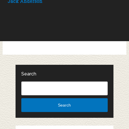
Jack Anderson
Search
Search