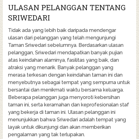
ULASAN PELANGGAN TENTANG
SRIWEDARI
Tidak ada yang lebih baik daripada mendengar
ulasan dari pelanggan yang telah mengunjungi
Taman Sriwedari sebelumnya. Berdasarkan ulasan
pelanggan, Sriwedari mendapatkan banyak pujian
atas keindahan alaminya, fasilitas yang baik, dan
atraksi yang menarik. Banyak pelanggan yang
merasa terkesan dengan keindahan taman ini dan
menyebutnya sebagai tempat yang sempurna untuk
bersantai dan menikmati waktu bersama keluarga.
Beberapa pelanggan juga menyoroti kebersihan
taman ini, serta keramahan dan keprofesionalan staf
yang bekerja di taman ini. Ulasan pelanggan ini
menunjukkan bahwa Sriwedari adalah tempat yang
layak untuk dikunjungi dan akan memberikan
pengalaman yang tak terlupakan.