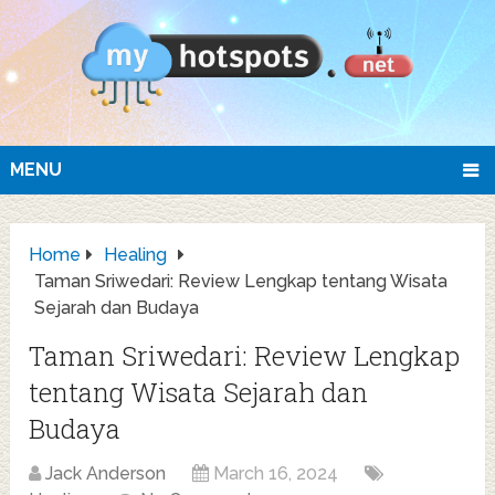
MENU
Home
Healing
Taman Sriwedari: Review Lengkap tentang Wisata
Sejarah dan Budaya
Taman Sriwedari: Review Lengkap
tentang Wisata Sejarah dan
Budaya
Jack Anderson
March 16, 2024