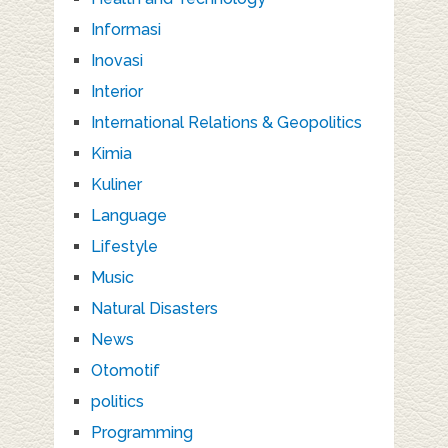
Informasi
Inovasi
Interior
International Relations & Geopolitics
Kimia
Kuliner
Language
Lifestyle
Music
Natural Disasters
News
Otomotif
politics
Programming