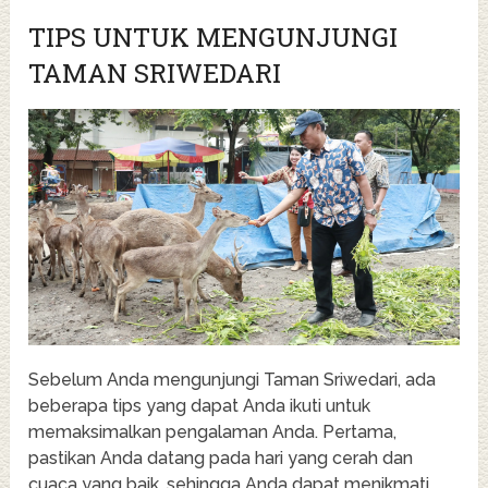
TIPS UNTUK MENGUNJUNGI
TAMAN SRIWEDARI
Sebelum Anda mengunjungi Taman Sriwedari, ada
beberapa tips yang dapat Anda ikuti untuk
memaksimalkan pengalaman Anda. Pertama,
pastikan Anda datang pada hari yang cerah dan
cuaca yang baik, sehingga Anda dapat menikmati